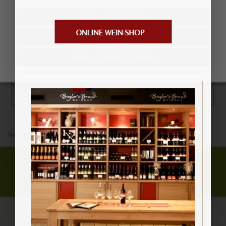
unsere Weine auf dem roten Winzerteppich.
ALLE AKZEPTIEREN
Ein tolles Fest, auf das wir uns jedes Jahr aufs
VERWEIGERN
Neue freuen.
INFO & EINSTELLUNGEN
Zum Veranstaltungskalender
Startseite
Weinrestaurant & Vinothek Kaisergarten
Weinrestaurant
CleverReach blockiert
/
Einstellungen anpassen
KONTAKT