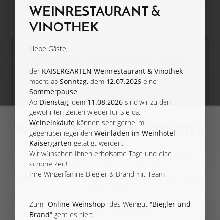
Regeln der Weinkunst kennenlernen und genießen kann.
WEINRESTAURANT &
VINOTHEK
Liebe Gäste,
VERANSTALTUNGEN UND FEIERN
der
KAISERGARTEN Weinrestaurant & Vinothek
macht ab
Sonntag,
dem
12.07.2026
eine
Im
Weinrestaurant & Vinothek Kaisergarten
kann
Sommerpause
.
man auch fabelhaft feiern und gemütliche Events
Ab
Dienstag
, dem
11.08.2026
sind wir zu den
veranstalten. Und das tun wir auch. Hier finden
gewohnten Zeiten wieder für Sie da.
unterschiedlichste Veranstaltungen, wie z. B.
Weineinkäufe
können sehr gerne im
WIR VERWENDEN COOKIES
gegenüberliegenden
Weinladen im Weinhotel
Lesungen,
Krimi-Dinner
und Kleinkunst-Events
Kaisergarten
getätigt werden.
statt, immer begleitet von saisonalen Menüs,
Wir verwenden Cookies, um Ihnen den bestmöglichen
Wir wünschen Ihnen erholsame Tage und eine
Büffets und unseren Weinen. Immer
schöne Zeit!
Service zu gewährleisten. Wenn Sie auf "alle akzeptieren"
entspannend. Immer lecker!
Ihre Winzerfamilie Biegler & Brand mit Team
klicken, erklären Sie sich mit der Verwendung von Cookies
einverstanden.
Ein Event-Highlight ist sicher unser
Winzerfest
.
Zum "
Online-Weinshop
" des Weingut "
Biegler und
Hier treffen Trends auf Traditionen, begegnen
Impressum
Datenschutz
Brand
" geht es hier:
sich Jung und Alt. Und hier präsentieren „sich“