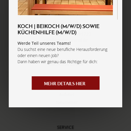
Hospitalstraße 14
55232
Alzey
Deutschland
KOCH | BEIKOCH (M/W/D) SOWIE
Tel.:
+49 (0) 6731-3076
KÜCHENHILFE (M/W/D)
Fax:
+49 (0) 6731-991722
info@biegler-brand.de
Werde Teil unseres Teams!
Du suchst eine neue berufliche Herausforderung
oder einen neuen Job?
Dann haben wir genau das Richtige für dich:
WICHTIGE LINKS
Aktuelles
Events
Anfahrt
Newsletter
SERVICE